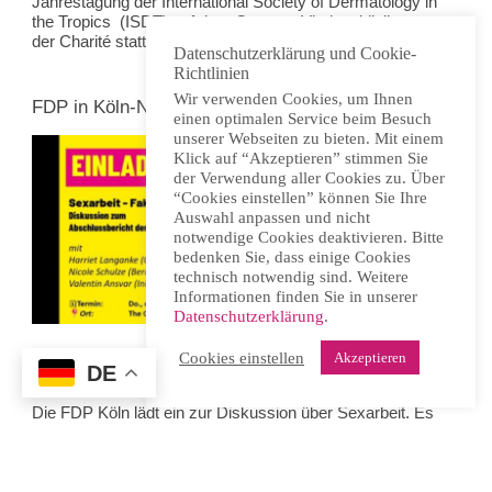
Jahrestagung der International Society of Dermatology in
the Tropics (ISDT) auf dem Campus Virchowklinikum
der Charité statt. Programm und mehr finden sich
hier
.
Datenschutzerklärung und Cookie-
Richtlinien
Wir verwenden Cookies, um Ihnen
FDP in Köln-Nippes zur Sexarbeit
einen optimalen Service beim Besuch
unserer Webseiten zu bieten. Mit einem
Klick auf “Akzeptieren” stimmen Sie
der Verwendung aller Cookies zu. Über
“Cookies einstellen” können Sie Ihre
Auswahl anpassen und nicht
notwendige Cookies deaktivieren. Bitte
bedenken Sie, dass einige Cookies
technisch notwendig sind. Weitere
Informationen finden Sie in unserer
Datenschutzerklärung
.
Cookies einstellen
Akzeptieren
DE
Donnerstag, 16. April 2026, 19.00 Uhr, Köln-Nippes
Die FDP Köln lädt ein zur Diskussion über Sexarbeit. Es
soll um das Prostituiertenschutzgesetz und seine
Evaluation gehen. Mit dabei sind Sexarbeiterin
Nicole
Schulze
und ein Vertreter der
Initiative Kundschaft
pro
Sexarbeit.