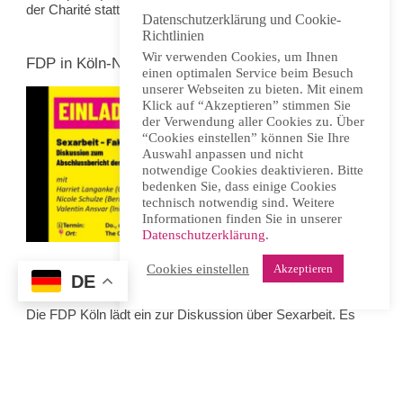
der Charité statt. Programm und mehr finden sich
hier
.
Datenschutzerklärung und Cookie-
Richtlinien
Wir verwenden Cookies, um Ihnen
FDP in Köln-Nippes zur Sexarbeit
einen optimalen Service beim Besuch
unserer Webseiten zu bieten. Mit einem
Klick auf “Akzeptieren” stimmen Sie
der Verwendung aller Cookies zu. Über
“Cookies einstellen” können Sie Ihre
Auswahl anpassen und nicht
notwendige Cookies deaktivieren. Bitte
bedenken Sie, dass einige Cookies
technisch notwendig sind. Weitere
Informationen finden Sie in unserer
Datenschutzerklärung
.
Cookies einstellen
Akzeptieren
DE
Donnerstag, 16. April 2026, 19.00 Uhr, Köln-Nippes
Die FDP Köln lädt ein zur Diskussion über Sexarbeit. Es
soll um das Prostituiertenschutzgesetz und seine
Evaluation gehen. Mit dabei sind Sexarbeiterin
Nicole
Schulze
und ein Vertreter der
Initiative Kundschaft
pro
Sexarbeit.