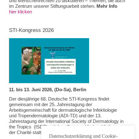
und Menschenrechten zu diskutieren – Themen, die auch
im Zentrum unserer Stiftungsarbeit stehen.
Mehr Info
hier klicken
STI-Kongress 2026
11. bis 13. Juni 2026, (Do-Sa), Berlin
Der diesjährige 68. Deutsche STI-Kongress findet
gemeinsam mit der 25. Jahrestagung der
Arbeitsgemeinschaft für dermatologische Infektiologie
und Tropendermatologie (ADI-TD) und der 13.
Jahrestagung der International Society of Dermatology in
the Tropics (ISDT) auf dem Campus Virchowklinikum
der Charité statt. Programm und mehr finden sich
hier
.
Datenschutzerklärung und Cookie-