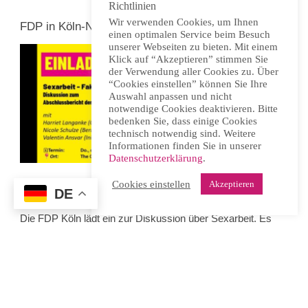
Richtlinien
Wir verwenden Cookies, um Ihnen
FDP in Köln-Nippes zur Sexarbeit
einen optimalen Service beim Besuch
unserer Webseiten zu bieten. Mit einem
Klick auf “Akzeptieren” stimmen Sie
der Verwendung aller Cookies zu. Über
“Cookies einstellen” können Sie Ihre
Auswahl anpassen und nicht
notwendige Cookies deaktivieren. Bitte
bedenken Sie, dass einige Cookies
technisch notwendig sind. Weitere
Informationen finden Sie in unserer
Datenschutzerklärung
.
Cookies einstellen
Akzeptieren
DE
Donnerstag, 16. April 2026, 19.00 Uhr, Köln-Nippes
Die FDP Köln lädt ein zur Diskussion über Sexarbeit. Es
soll um das Prostituiertenschutzgesetz und seine
Evaluation gehen. Mit dabei sind Sexarbeiterin
Nicole
Schulze
und ein Vertreter der
Initiative Kundschaft
pro
Sexarbeit.