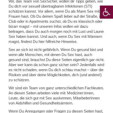
Wir, das Team von SexSicher, wollen dir Tipps geben, wie
Werkzeugle
Du dich vor sexuell übertragbaren Infektionen (STI)
schützen kannst. Vor allem, wenn Du als Mann Sex mit
Frauen hast. Ob Du deinen Spaß lieber auf der Straße, im
Club oder in Apartments suchst, ob Du es klassisch oder
bizarr magst – mit unseren Infos wollen wir dazu
beitragen, dass Du auch morgen noch mit Lust und Laune
Sex haben kannst. Und auch, wenn Du Sex mit Männern
magst, findest Du hier hilfreiche Hinweise.
Sex an sich ist nicht gefährlich. Wenn Du gesund bist und
wenn alle Menschen, mit denen Du Sex hast, auch
gesund sind, brauchst Du diese Seiten eigentlich gar nicht.
Aber wer kann da schon ganz sicher sein? Jedenfalls wird
es nicht schaden, wenn Du dich schlau machst – über die
Risiken und über deine Möglichkeiten, dich (und andere!)
zu schützen.
Wir sind ein Team von ganz unterschiedlichen Fachleuten.
An diesen Seiten arbeiten viele mit: Mediziner:innen,
Leute, die sich gut mit Sex auskennen, MitarbeiterInnen
von Aidshilfen und Gesundheitsämtern.
Wenn Du Anregungen oder Fragen zu diesen Seiten hast,