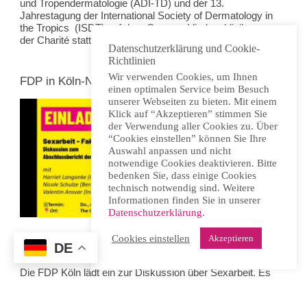
und Tropendermatologie (ADI-TD) und der 13.
Jahrestagung der International Society of Dermatology in
the Tropics (ISDT) auf dem Campus Virchowklinikum
der Charité statt. Programm und mehr finden sich
hier
.
Datenschutzerklärung und Cookie-
Richtlinien
Wir verwenden Cookies, um Ihnen
FDP in Köln-Nippes zur Sexarbeit
einen optimalen Service beim Besuch
unserer Webseiten zu bieten. Mit einem
Klick auf “Akzeptieren” stimmen Sie
der Verwendung aller Cookies zu. Über
“Cookies einstellen” können Sie Ihre
Auswahl anpassen und nicht
notwendige Cookies deaktivieren. Bitte
bedenken Sie, dass einige Cookies
technisch notwendig sind. Weitere
Informationen finden Sie in unserer
Datenschutzerklärung
.
Cookies einstellen
Akzeptieren
DE
Donnerstag, 16. April 2026, 19.00 Uhr, Köln-Nippes
Die FDP Köln lädt ein zur Diskussion über Sexarbeit. Es
soll um das Prostituiertenschutzgesetz und seine
Evaluation gehen. Mit dabei sind Sexarbeiterin
Nicole