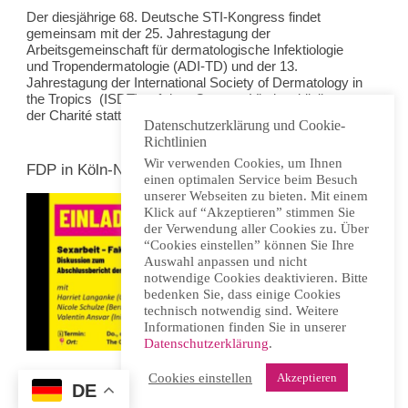
Der diesjährige 68. Deutsche STI-Kongress findet
gemeinsam mit der 25. Jahrestagung der
Arbeitsgemeinschaft für dermatologische Infektiologie
und Tropendermatologie (ADI-TD) und der 13.
Jahrestagung der International Society of Dermatology in
the Tropics (ISDT) auf dem Campus Virchowklinikum
der Charité statt. Programm und mehr finden sich
hier
.
Datenschutzerklärung und Cookie-
Richtlinien
Wir verwenden Cookies, um Ihnen
FDP in Köln-Nippes zur Sexarbeit
einen optimalen Service beim Besuch
unserer Webseiten zu bieten. Mit einem
Klick auf “Akzeptieren” stimmen Sie
der Verwendung aller Cookies zu. Über
“Cookies einstellen” können Sie Ihre
Auswahl anpassen und nicht
notwendige Cookies deaktivieren. Bitte
bedenken Sie, dass einige Cookies
technisch notwendig sind. Weitere
Informationen finden Sie in unserer
Datenschutzerklärung
.
Cookies einstellen
Akzeptieren
DE
Donnerstag, 16. April 2026, 19.00 Uhr, Köln-Nippes