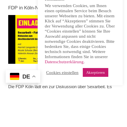
Wir verwenden Cookies, um Ihnen
FDP in Köln-Nippes zur Sexarbeit
einen optimalen Service beim Besuch
unserer Webseiten zu bieten. Mit einem
Klick auf “Akzeptieren” stimmen Sie
der Verwendung aller Cookies zu. Über
“Cookies einstellen” können Sie Ihre
Auswahl anpassen und nicht
notwendige Cookies deaktivieren. Bitte
bedenken Sie, dass einige Cookies
technisch notwendig sind. Weitere
Informationen finden Sie in unserer
Datenschutzerklärung
.
Cookies einstellen
Akzeptieren
DE
Donnerstag, 16. April 2026, 19.00 Uhr, Köln-Nippes
Die FDP Köln lädt ein zur Diskussion über Sexarbeit. Es
soll um das Prostituiertenschutzgesetz und seine
Evaluation gehen. Mit dabei sind Sexarbeiterin
Nicole
Schulze
und ein Vertreter der
Initiative Kundschaft
pro
Sexarbeit.
Frauen und HIV: 16. International Workshop on