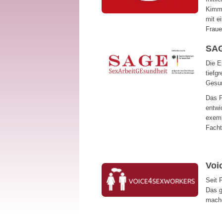
Kimmi
mit e
Fraue
SAG
Die E
tiefg
Gesun
Das P
entwi
exemp
Facht
Voi
Seit 
Das g
mache