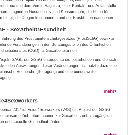
ch-Laux und dem Verein Ragazza, einer Kontakt- und Anlaufstelle
inem integrierten Gesundheits- und Konsumraum, die Hilfen für
n bietet, die Drogen konsumieren und der Prostitution nachgehen.
E - SexArbeitGEsundheit
inführung des Prostituiertenschutzgesetzes (ProstSchG) bewirkte
reifende Veränderungen in den Beratungsstellen des Öffentlichen
dheitsdienstes (ÖGD) für Sexarbeiter:innen.
rojekt SAGE der GSSG untersuchte die bestehenden und die sich
ckelnden Auswirkungen dieser Veränderungen. Es nutzte dazu eine
larische Recherche (Befragung) und eine bundesweite
agung.
mehr
ce4Sexworkers
Februar 2017 ist Voice4Sexworkers (V4S) ein Projekt der GSSG.
emeinsame Ziel: Informationen zur Sexarbeit zentral zugänglich
n und sexuelle Gesundheit fördern.
mehr