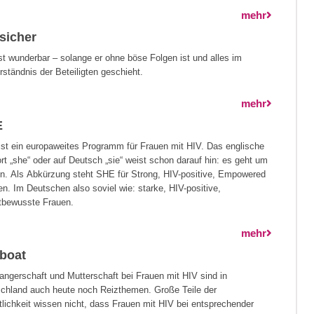
mehr
sicher
st wunderbar – solange er ohne böse Folgen ist und alles im
rständnis der Beteiligten geschieht.
mehr
E
st ein europaweites Programm für Frauen mit HIV. Das englische
rt „she“ oder auf Deutsch „sie“ weist schon darauf hin: es geht um
n. Als Abkürzung steht SHE für Strong, HIV-positive, Empowered
. Im Deutschen also soviel wie: starke, HIV-positive,
tbewusste Frauen.
mehr
eboat
ngerschaft und Mutterschaft bei Frauen mit HIV sind in
chland auch heute noch Reizthemen. Große Teile der
tlichkeit wissen nicht, dass Frauen mit HIV bei entsprechender