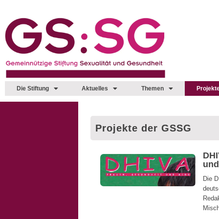
Zum
Inhalt
springen
Die Stiftung
Aktuelles
Themen
Projekt
Projekte der GSSG
DHI
und
Die D
deuts
Redak
Misch