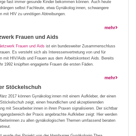
rge fast immer gesunde Kinder bekommen können. Auch heute
drängen selbst Fachleute, etwa Gynäkolog:innen, schwangere
n mit HIV zu unnötigen Abtreibungen.
mehr
zwerk Frauen und Aids
Netzwerk Frauen und Aids
ist ein bundesweiter Zusammenschluss
rauen. Es versteht sich als Interessenvertretung von und für
n mit HIV/Aids und Frauen aus dem Arbeitskontext Aids. Bereits
hr 1992 knüpften engagierte Frauen die ersten Fäden.
mehr
er Stöckelschuh
März 2017 können Gynäkolog:innen mit einem Aufkleber, der einen
 Stöckelschuh zeigt, einen freundlichen und akzeptierenden
g mit Sexarbeiter:innen in ihren Praxen signalisieren. Der sichtbar
ngangsbereich der Praxis angebrachte Aufkleber zeigt: Hier werden
beiterinnen zu allen gynäkologischen Themen umfassend beraten
etreut.
iert wurde das Projekt von der Hamburger Gynäkologin Thea