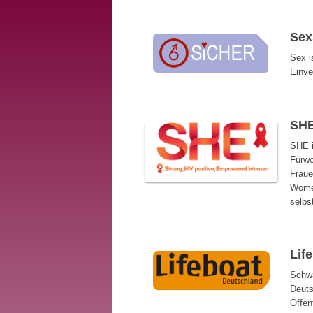
Sex
Sex i
Einve
SH
SHE i
Fürwo
Fraue
Women
selbs
Lif
Schwa
Deuts
Öffen