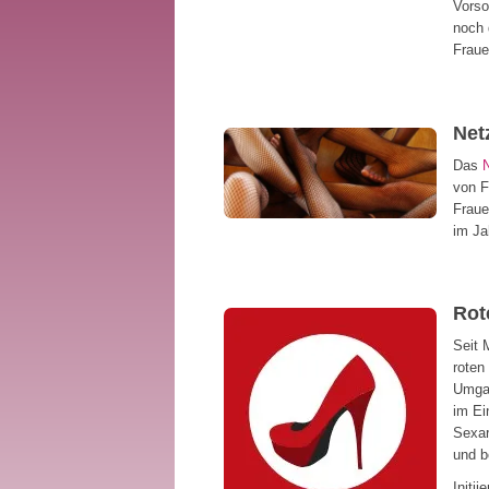
Vorso
noch 
Fraue
Net
Das
von F
Fraue
im Ja
Rot
Seit 
roten
Umgan
im Ei
Sexar
und b
Initi