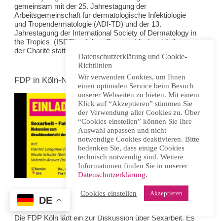
gemeinsam mit der 25. Jahrestagung der
Arbeitsgemeinschaft für dermatologische Infektiologie
und Tropendermatologie (ADI-TD) und der 13.
Jahrestagung der International Society of Dermatology in
the Tropics (ISDT) auf dem Campus Virchowklinikum
der Charité statt. Programm und mehr finden sich
hier
.
Datenschutzerklärung und Cookie-
Richtlinien
Wir verwenden Cookies, um Ihnen
FDP in Köln-Nippes zur Sexarbeit
einen optimalen Service beim Besuch
unserer Webseiten zu bieten. Mit einem
Klick auf “Akzeptieren” stimmen Sie
der Verwendung aller Cookies zu. Über
“Cookies einstellen” können Sie Ihre
Auswahl anpassen und nicht
notwendige Cookies deaktivieren. Bitte
bedenken Sie, dass einige Cookies
technisch notwendig sind. Weitere
Informationen finden Sie in unserer
Datenschutzerklärung
.
Cookies einstellen
Akzeptieren
DE
Donnerstag, 16. April 2026, 19.00 Uhr, Köln-Nippes
Die FDP Köln lädt ein zur Diskussion über Sexarbeit. Es