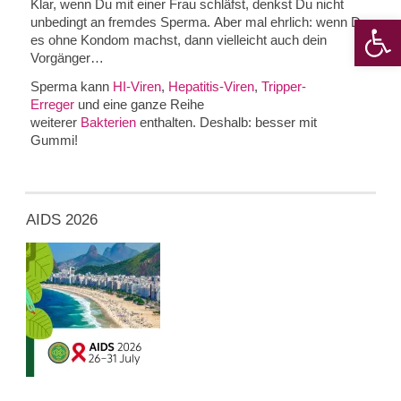
Klar, wenn Du mit einer Frau schläfst, denkst Du nicht
Werkzeugle
unbedingt an fremdes Sperma. Aber mal ehrlich: wenn Du
es ohne Kondom machst, dann vielleicht auch dein
Vorgänger…
Sperma kann
HI-Viren
,
Hepatitis-Viren
,
Tripper-
Erreger
und eine ganze Reihe
weiterer
Bakterien
enthalten. Deshalb: besser mit
Gummi!
AIDS 2026